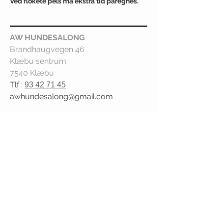
Ved flokete pels må ekstra tid påregnes.
AW HUNDESALONG
Brandhaugvegen 46
Klæbu sentrum
7540 Klæbu
Tlf :
93 42 71 45
awhundesalong@gmail.com
AW HUNDESALONG
Åpningstider.
Mandag Stengt
Tirsdag 09:00 - 17:00
Onsdag 12:00 - 20:00
Torsdag 09:00 - 17:00
Fredag 09:00 - 17:00
Lørdag 10:00 - 16:00
Åpningstider kan avvike. Avhengig av
etterspørsel. Ta kontakt !