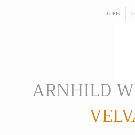
HJEM
H
ARNHILD W
VELV