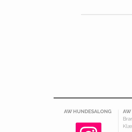
AW HUNDESALONG
AW
Bra
Klæ